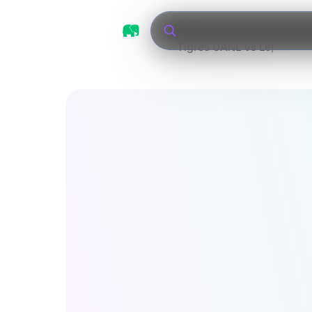
Tigres UANL vs León
|