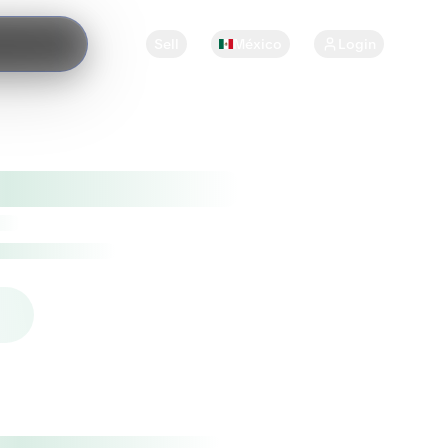
Sell
México
Login