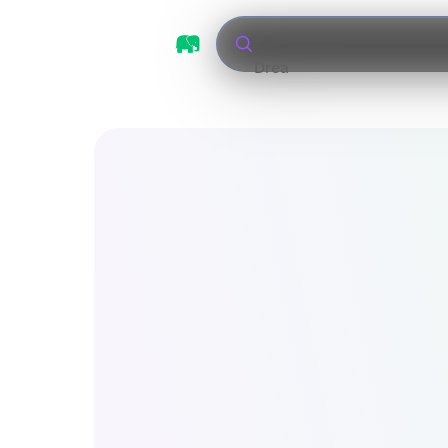
Tigres UAN
|