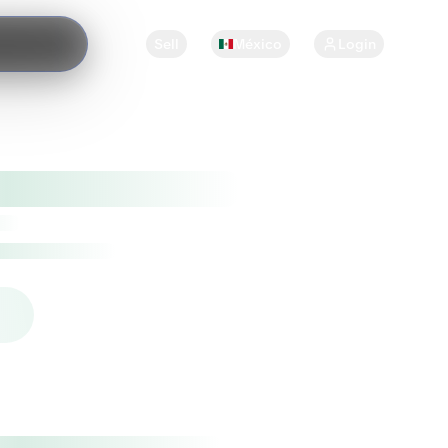
Sell
México
Login