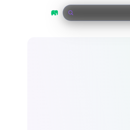
Tigres UANL v
|