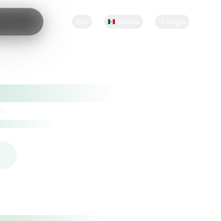
Sell
México
Login