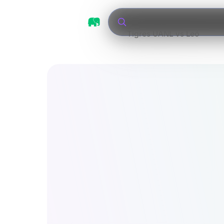
Tigres UANL vs León