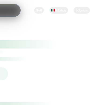
Sell
México
Login