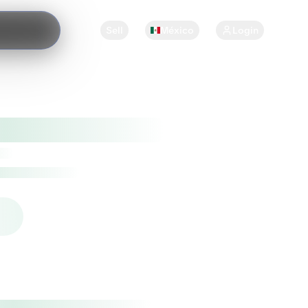
Sell
México
Login