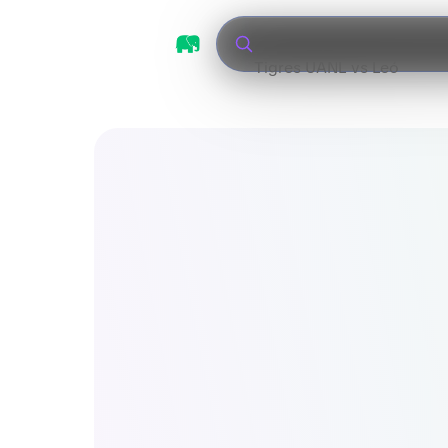
Tigres UANL vs León