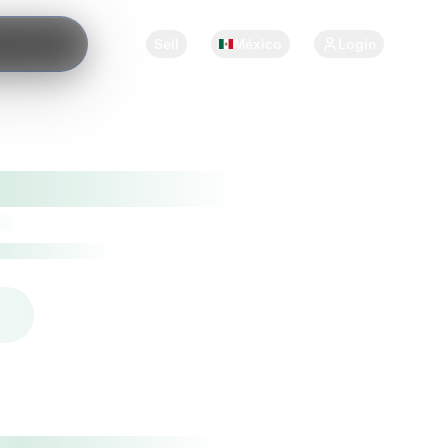
Sell
México
Login