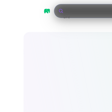
Tigres UAN
|