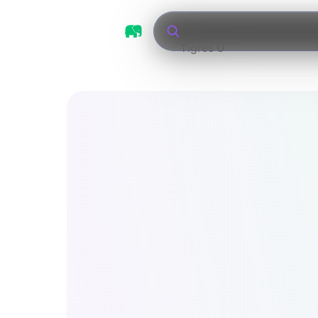
Tigres UANL vs León