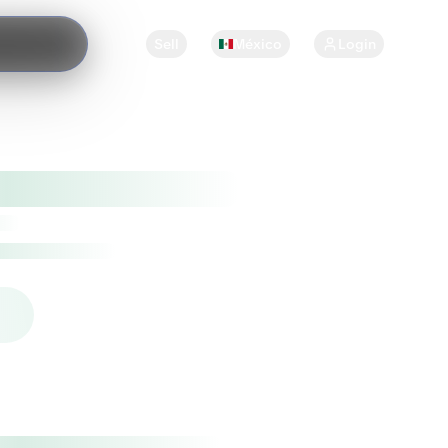
Sell
México
Login