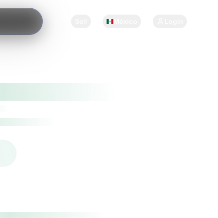
Sell
México
Login