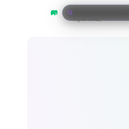
Tigres UANL vs León
|